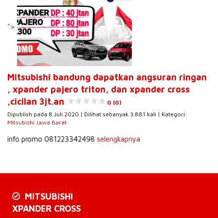
">
Mitsubishi bandung dapatkan angsuran ringan
, xpander pajero triton, dan xpander cross
,cicilan 3jt.an
0 (0)
Dipublish pada 8 Juli 2020 | Dilihat sebanyak 3.881 kali | Kategori:
Mitsubishi Jawa Barat
info promo 081223342498
selengkapnya
MITSUBISHI
XPANDER CROSS