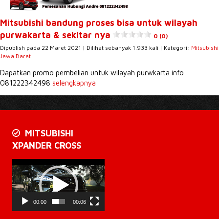
Mitsubishi bandung proses bisa untuk wilayah
purwakarta & sekitar nya
0 (0)
Dipublish pada 22 Maret 2021 | Dilihat sebanyak 1.933 kali | Kategori:
Mitsubishi
Jawa Barat
Dapatkan promo pembelian untuk wilayah purwkarta info
081222342498
selengkapnya
MITSUBISHI
XPANDER CROSS
Pemutar
Video
00:00
00:06