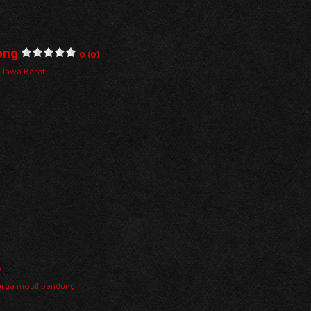
ong
0 (0)
i Jawa Barat
)
arga mobil bandung