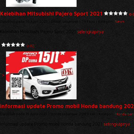
Kelebihan Mitsubishi Pajero Sport 2021
0 
Dipublish pada 16 April 2021 | Dilihat sebanyak 1.793 kali | Kategori:
News
Kelebihan Mitsubishi Pajero Sport 2021
selengkapnya
0 (0)
">
informasi update Promo mobil Honda bandung 202
Dipublish pada 15 April 2021 | Dilihat sebanyak 2.089 kali | Kategori:
Honda ban
informasi update Promo mobil Honda bandung 2021
selengkapnya