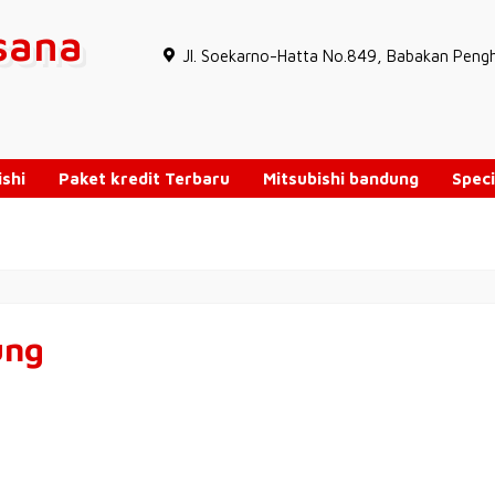
sana
JI. Soekarno-Hatta No.849, Babakan Peng
ishi
Paket kredit Terbaru
Mitsubishi bandung
Speci
u
Stok Mitsubushi (terbatas)
Artikel Terbaru
ung