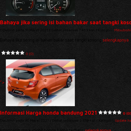
Bahaya jika sering isi bahan bakar saat tangki kos
Dipublish pada 31 Maret 2021 | Dilihat sebanyak 1.489 kali | Kategori:
Mitsubish
Bahaya jika sering isi bahan bakar saat tangki kosong
selengkapnya
0 (0)
">
Informasi Harga honda bandung 2021
0 (0
Dipublish pada 30 Maret 2021 | Dilihat sebanyak 2.339 kali | Kategori:
Update h
Informasih merk mobil honda harga terbaru.
selengkapnya