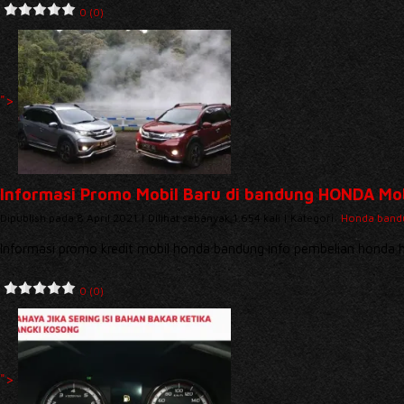
0 (0)
">
Informasi Promo Mobil Baru di bandung HONDA Mob
Dipublish pada 8 April 2021 | Dilihat sebanyak 1.654 kali | Kategori:
Honda band
Informasi promo kredit mobil honda bandung info pembelian hon
0 (0)
">