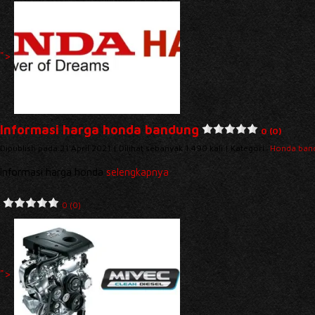
">
Informasi harga honda bandung
0 (0)
Dipublish pada 21 April 2021 | Dilihat sebanyak 1.490 kali | Kategori:
Honda ban
Informasi harga honda
selengkapnya
0 (0)
">