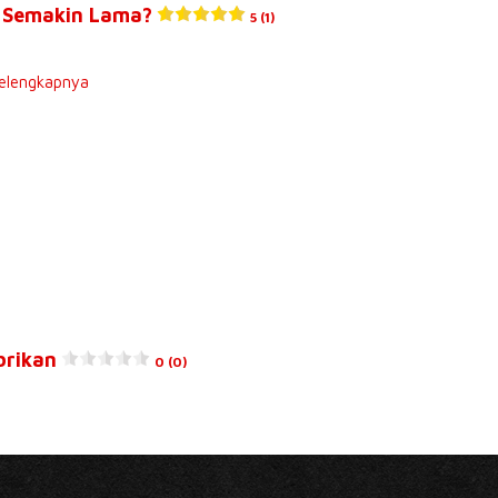
a Semakin Lama?
5 (1)
elengkapnya
brikan
0 (0)