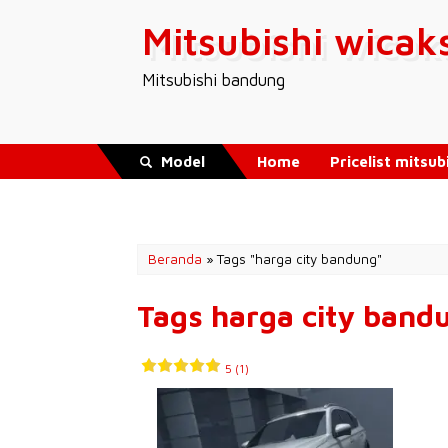
Mitsubishi wicak
Mitsubishi bandung
Model
Home
Pricelist mitsub
Download Brosur Terbar
Beranda
»
Tags "harga city bandung"
Tags harga city band
5 (1)