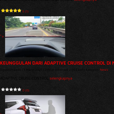
5 (1)
">
KEUNGGULAN DARI ADAPTIVE CRUISE CONTROL DI M
Dipublish pada 23 Maret 2021 | Dilihat sebanyak 2.003 kali | Kategori:
News
ADAPTIVE CRUISE CONTROL
selengkapnya
0 (0)