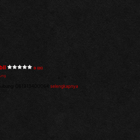
il
0 (0)
ung
da hubungi 081313400064
selengkapnya