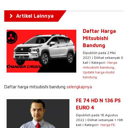
Artikel Lainnya
Daftar Harga
Mitsubishi
Bandung
Dipublish pada 2 Mei
2021 | Dilihat sebanyak 0
kali | Kategori:
Harga
mitsubishi bandung
,
Update harga mobil
bandung
Daftar harga mitsubishi bandung
selengkapnya
FE 74 HD N 136 PS
EURO 4
Dipublish pada 18 Agustus
2022 | Dilihat sebanyak 1.198
kali | Kategori:
Harga FE