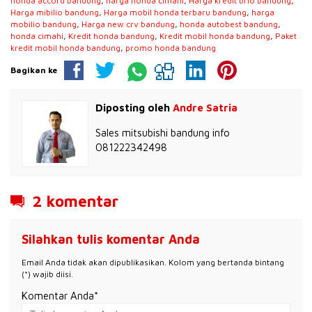
honda accord bandung
,
harga honda cimahi
,
Harga kredit brio bandung
,
Harga mibilio bandung
,
Harga mobil honda terbaru bandung
,
harga
mobilio bandung
,
Harga new crv bandung
,
honda autobest bandung
,
honda cimahi
,
Kredit honda bandung
,
Kredit mobil honda bandung
,
Paket
kredit mobil honda bandung
,
promo honda bandung
Bagikan ke
Diposting oleh
Andre Satria
Sales mitsubishi bandung info
081222342498
2 komentar
Silahkan tulis komentar Anda
Email Anda tidak akan dipublikasikan. Kolom yang bertanda bintang
(*) wajib diisi.
Komentar Anda*