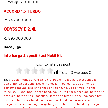
Turbo Rp. 519.000.000
ACCORD 1.5 TURBO
Rp.748.000.000
ODYSSEY E 2.4L
Rp.895.000.000
Baca juga
Info harga & spesifikasi Mobil Kia
Click to rate this post!
[Total:
0
Average:
0
]
Tags:
Dealer honda a yani bandung
,
Dealer honda autobest bandung
,
Dealer honda bandung
,
Dealer honda ibrm bandung
,
Dealer honda
pasteur bandung
,
Dealer honda sonic bandung
,
Dealer mobil honda
terdekat
,
Diskon mobil honda bandung
,
Dp kredit brio bandung
,
harga brio
bandung
,
harga brio rs bandung
,
Harga brio terbaru bandung
,
harga brv
bandung
,
harga city bandung
,
harga civic bandung
,
harga crv bandung
,
Harga crv turbo bandung
,
Harga harga brio terbaru di bandung
,
Harga