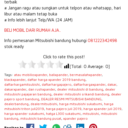
terbaik
# Jangan ragu atau sungkan untuk telpon atau whatsapp, hari
libur atau malam tetap buka
# Info lebih lanjut Telp/WA (24 JAM)
BELI MOBIL DARI RUMAH AJA..
Info pemesanan Mitsubishi bandung hubungi
081222342498
stok ready
Click to rate this post!
[Total:
0
Average:
0
]
Tags:
atau mobilioxpander
,
balixpander
,
bermasalahxpander
,
blackxpander
,
daftar harga xpander 2019 bandung
,
daftarhargamitsubishi
,
daftarhargapajero
,
daftarhargaxpander
,
dakar
,
dakarxpander
,
dan rushxpander
,
dealer mitsubishi di bandung
,
dealer
mitsubishi pajajaran bandung
,
dealer mitsubishi srikandi bandung
,
dealer
pajero sport bandung
,
DEALER RESMI MITSUBISHI BANDUNG
,
dealerbandung
,
dealermitsubishi
,
harga mitsubishi sukabumi
,
harga
mitsubishi triton juli2019
,
harga pajero juli 2019
,
harga xpander juli 2019
,
harga xpander sukabumi
,
hatga L300 sukabumi
,
mitsubishi
,
mitsubishi
bandung
,
mitsubishi bandung pusat
,
xpander pajero
Bagikan ke